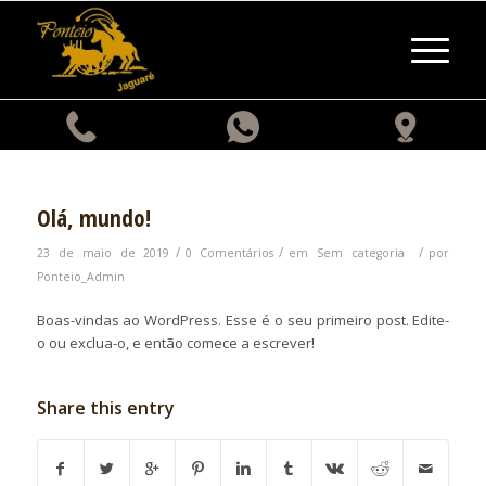
Olá, mundo!
/
/
/
23 de maio de 2019
0 Comentários
em
Sem categoria
por
Ponteio_Admin
Boas-vindas ao WordPress. Esse é o seu primeiro post. Edite-
o ou exclua-o, e então comece a escrever!
Share this entry